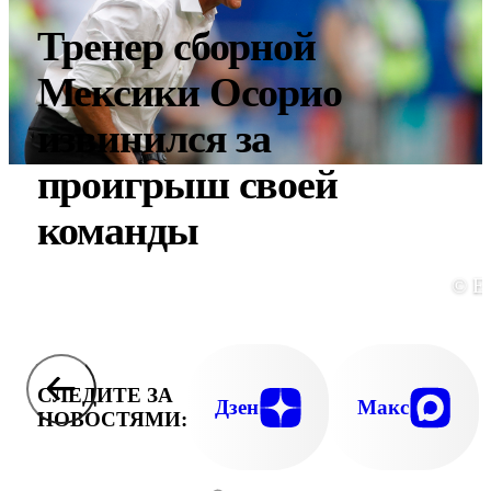
Тренер сборной
Мексики Осорио
извинился за
проигрыш своей
команды
© E
СЛЕДИТЕ ЗА
Дзен
Макс
НОВОСТЯМИ: