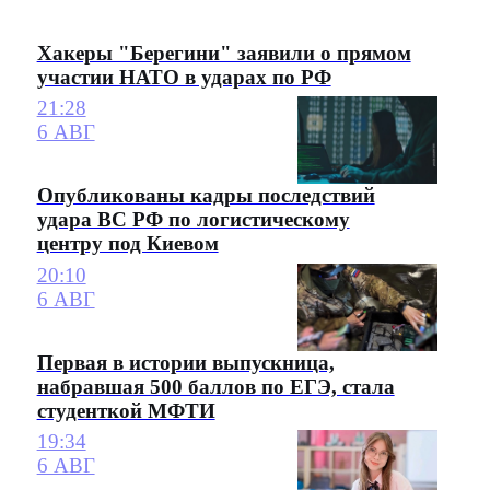
Хакеры "Берегини" заявили о прямом
участии НАТО в ударах по РФ
21:28
6 АВГ
Опубликованы кадры последствий
удара ВС РФ по логистическому
центру под Киевом
20:10
6 АВГ
Первая в истории выпускница,
набравшая 500 баллов по ЕГЭ, стала
студенткой МФТИ
19:34
6 АВГ