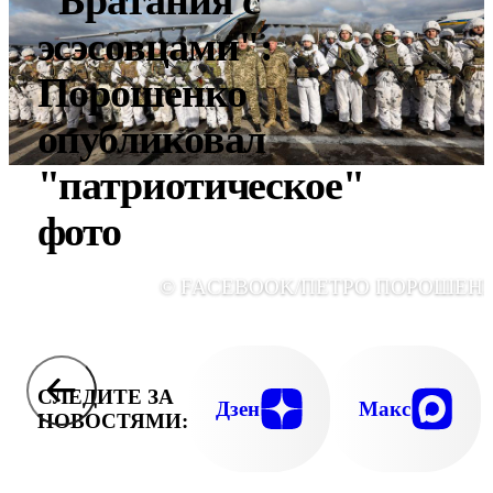
эсэсовцами":
Порошенко
опубликовал
"патриотическое"
фото
© FACEBOOK/ПЕТРО ПОРОШЕН
СЛЕДИТЕ ЗА
Дзен
Макс
НОВОСТЯМИ: