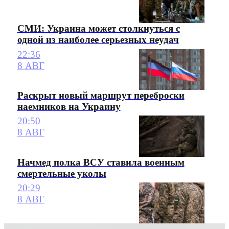
СМИ: Украина может столкнуться с
одной из наиболее серьезных неудач
22:36
8 АВГ
Раскрыт новый маршрут переброски
наемников на Украину
20:50
8 АВГ
Начмед полка ВСУ ставила военным
смертельные уколы
20:29
8 АВГ