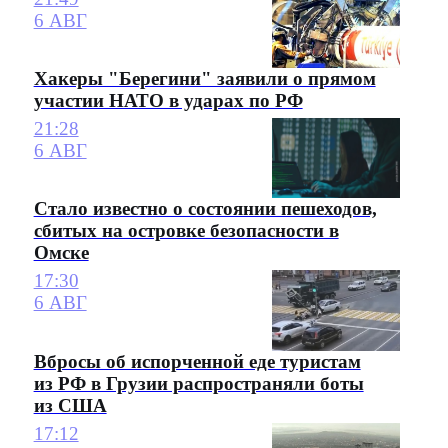
6 АВГ
Хакеры "Берегини" заявили о прямом
участии НАТО в ударах по РФ
21:28
6 АВГ
Стало известно о состоянии пешеходов,
сбитых на островке безопасности в
Омске
17:30
6 АВГ
Вбросы об испорченной еде туристам
из РФ в Грузии распространяли боты
из США
17:12