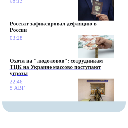
08:13
Росстат зафиксировал дефляцию в
России
03:28
Охота на "людоловов": сотрудникам
ТЦК на Украине массово поступают
угрозы
22:46
5 АВГ