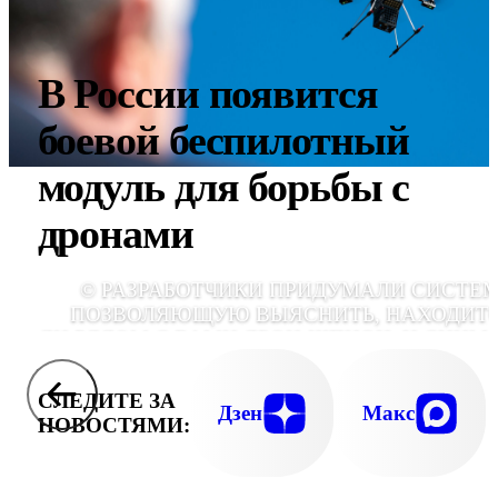
В России появится
боевой беспилотный
модуль для борьбы с
дронами
© РАЗРАБОТЧИКИ ПРИДУМАЛИ СИСТЕМ
ПОЗВОЛЯЮЩУЮ ВЫЯСНИТЬ, НАХОДИТ
ЛИ РЯДОМ С ВАМИ ДРОН-ШПИОН, И СНИМ
ЛИ АППАРАТ ТО, ЧЕГО НЕ СЛЕДОВАЛО
GLOBALLOOKPRE
СЛЕДИТЕ ЗА
Дзен
Макс
НОВОСТЯМИ: