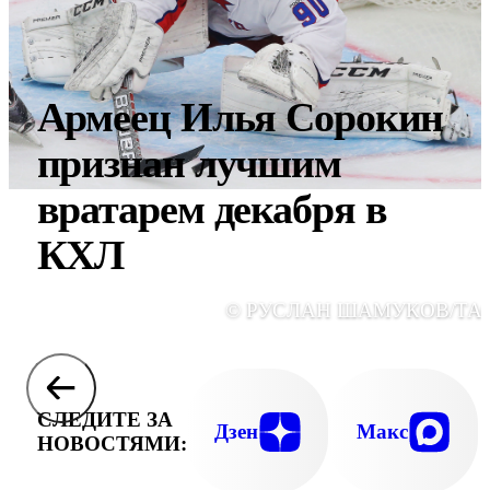
Армеец Илья Сорокин
признан лучшим
вратарем декабря в
КХЛ
© РУСЛАН ШАМУКОВ/ТА
СЛЕДИТЕ ЗА
Дзен
Макс
НОВОСТЯМИ: