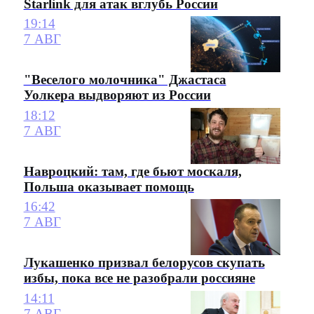
Starlink для атак вглубь России
19:14
7 АВГ
"Веселого молочника" Джастаса
Уолкера выдворяют из России
18:12
7 АВГ
Навроцкий: там, где бьют москаля,
Польша оказывает помощь
16:42
7 АВГ
Лукашенко призвал белорусов скупать
избы, пока все не разобрали россияне
14:11
7 АВГ