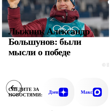
Лыжник Александр
Большунов: были
мысли о победе
© E
СЛЕДИТЕ ЗА
Дзен
Макс
НОВОСТЯМИ: