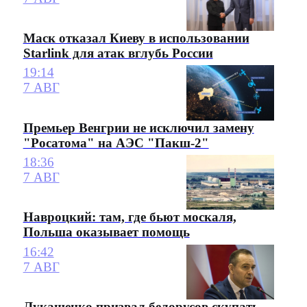
Маск отказал Киеву в использовании
Starlink для атак вглубь России
19:14
7 АВГ
Премьер Венгрии не исключил замену
"Росатома" на АЭС "Пакш-2"
18:36
7 АВГ
Навроцкий: там, где бьют москаля,
Польша оказывает помощь
16:42
7 АВГ
Лукашенко призвал белорусов скупать