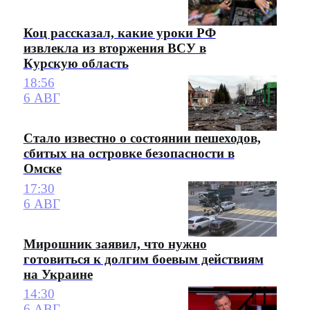
Коц рассказал, какие уроки РФ
извлекла из вторжения ВСУ в
Курскую область
18:56
6 АВГ
Стало известно о состоянии пешеходов,
сбитых на островке безопасности в
Омске
17:30
6 АВГ
Мирошник заявил, что нужно
готовиться к долгим боевым действиям
на Украине
14:30
6 АВГ