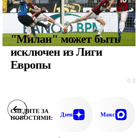
"Милан" может быть
исключен из Лиги
Европы
© E
СЛЕДИТЕ ЗА
Дзен
Макс
НОВОСТЯМИ: