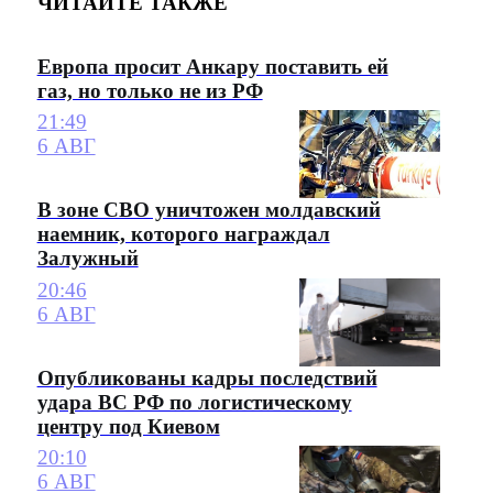
ЧИТАЙТЕ ТАКЖЕ
Европа просит Анкару поставить ей
газ, но только не из РФ
21:49
6 АВГ
В зоне СВО уничтожен молдавский
наемник, которого награждал
Залужный
20:46
6 АВГ
Опубликованы кадры последствий
удара ВС РФ по логистическому
центру под Киевом
20:10
6 АВГ