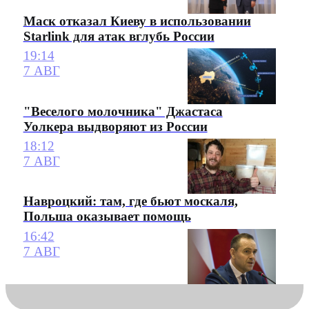
Маск отказал Киеву в использовании
Starlink для атак вглубь России
19:14
7 АВГ
"Веселого молочника" Джастаса
Уолкера выдворяют из России
18:12
7 АВГ
Навроцкий: там, где бьют москаля,
Польша оказывает помощь
16:42
7 АВГ