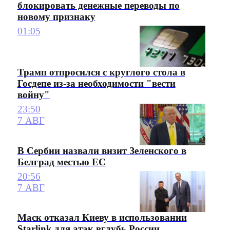
блокировать денежные переводы по
новому признаку
01:05
Трамп отпросился с круглого стола в
Госдепе из-за необходимости "вести
войну"
23:50
7 АВГ
В Сербии назвали визит Зеленского в
Белград местью ЕС
20:56
7 АВГ
Маск отказал Киеву в использовании
Starlink для атак вглубь России