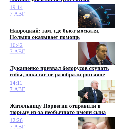
19:14
7 АВГ
Навроцкий: там, где бьют москаля,
Польша оказывает помощь
16:42
7 АВГ
Лукашенко призвал белорусов скупать
избы, пока все не разобрали россияне
14:11
7 АВГ
Жительницу Норвегии отправили в
тюрьму из-за необычного имени сына
12:26
7 АВГ