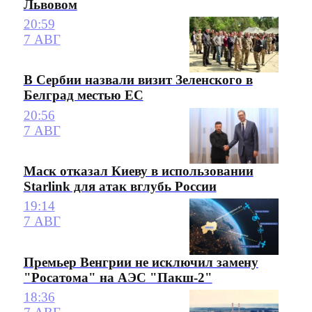
Львовом
20:59
7 АВГ
В Сербии назвали визит Зеленского в
Белград местью ЕС
20:56
7 АВГ
Маск отказал Киеву в использовании
Starlink для атак вглубь России
19:14
7 АВГ
Премьер Венгрии не исключил замену
"Росатома" на АЭС "Пакш-2"
18:36