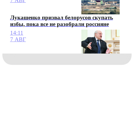
7 АВГ
Лукашенко призвал белорусов скупать
избы, пока все не разобрали россияне
14:11
7 АВГ