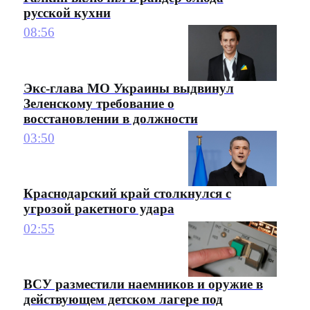
русской кухни
08:56
Экс-глава МО Украины выдвинул
Зеленскому требование о
восстановлении в должности
03:50
Краснодарский край столкнулся с
угрозой ракетного удара
02:55
ВСУ разместили наемников и оружие в
действующем детском лагере под