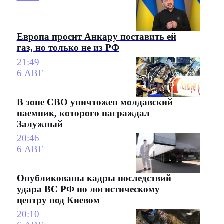
Европа просит Анкару поставить ей
газ, но только не из РФ
21:49
6 АВГ
В зоне СВО уничтожен молдавский
наемник, которого награждал
Залужный
20:46
6 АВГ
Опубликованы кадры последствий
удара ВС РФ по логистическому
центру под Киевом
20:10