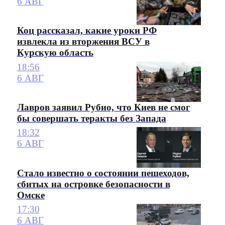
6 АВГ
Коц рассказал, какие уроки РФ
извлекла из вторжения ВСУ в
Курскую область
18:56
6 АВГ
Лавров заявил Рубио, что Киев не смог
бы совершать теракты без Запада
18:32
6 АВГ
Стало известно о состоянии пешеходов,
сбитых на островке безопасности в
Омске
17:30
6 АВГ