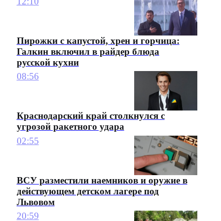
12:10
Пирожки с капустой, хрен и горчица:
Галкин включил в райдер блюда
русской кухни
08:56
Краснодарский край столкнулся с
угрозой ракетного удара
02:55
ВСУ разместили наемников и оружие в
действующем детском лагере под
Львовом
20:59