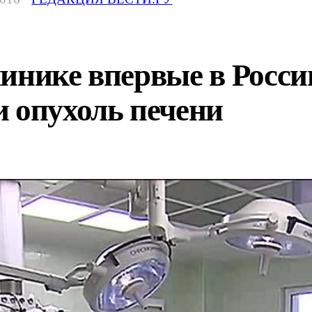
линике впервые в Росс
 опухоль печени