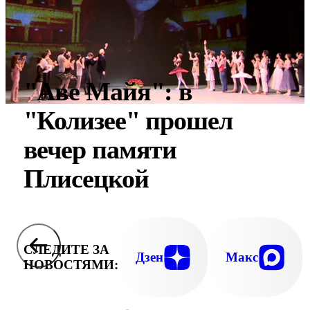
"Аве Майя": в
"Колизее" прошел
вечер памяти
Плисецкой
СЛЕДИТЕ ЗА
Дзен
Макс
НОВОСТЯМИ: