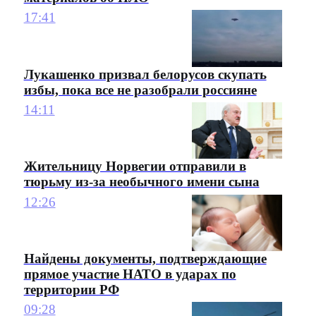
17:41
Лукашенко призвал белорусов скупать
избы, пока все не разобрали россияне
14:11
Жительницу Норвегии отправили в
тюрьму из-за необычного имени сына
12:26
Найдены документы, подтверждающие
прямое участие НАТО в ударах по
территории РФ
09:28