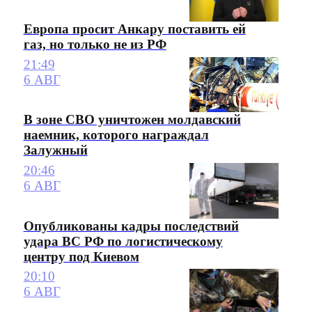
Европа просит Анкару поставить ей
газ, но только не из РФ
21:49
6 АВГ
В зоне СВО уничтожен молдавский
наемник, которого награждал
Залужный
20:46
6 АВГ
Опубликованы кадры последствий
удара ВС РФ по логистическому
центру под Киевом
20:10
6 АВГ