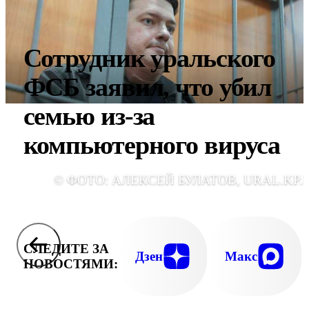
Сотрудник уральского
ФСБ заявил, что убил
семью из-за
компьютерного вируса
© ФОТО: АЛЕКСЕЙ БУЛАТОВ, URAL.KP.
СЛЕДИТЕ ЗА
Дзен
Макс
НОВОСТЯМИ: