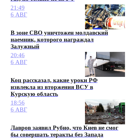
21:49
6 АВГ
В зоне СВО уничтожен молдавский
наемник, которого награждал
Залужный
20:46
6 АВГ
Коц рассказал, какие уроки РФ
извлекла из вторжения ВСУ в
Курскую область
18:56
6 АВГ
Лавров заявил Рубио, что Киев не смог
бы совершать теракты без Запада