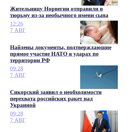
Жительницу Норвегии отправили в
тюрьму из-за необычного имени сына
12:26
7 АВГ
Найдены документы, подтверждающие
прямое участие НАТО в ударах по
территории РФ
09:28
7 АВГ
Сикорский заявил о необходимости
перехвата российских ракет над
Украиной
09:28
7 АВГ