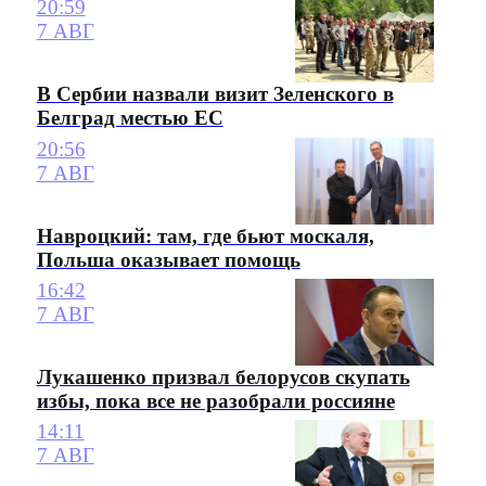
20:59
7 АВГ
В Сербии назвали визит Зеленского в
Белград местью ЕС
20:56
7 АВГ
Навроцкий: там, где бьют москаля,
Польша оказывает помощь
16:42
7 АВГ
Лукашенко призвал белорусов скупать
избы, пока все не разобрали россияне
14:11
7 АВГ