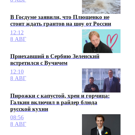
В Госдуме заявили, что Плющенко не
стоит ждать грантов на шоу от России
12:12
8 АВГ
Приехавший в Сербию Зеленский
встретился с Вучичем
12:10
8 АВГ
Пирожки с капустой, хрен и горчица:
Галкин включил в райдер блюда
русской кухни
08:56
8 АВГ