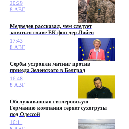
20:29
8 АВГ
Медведев рассказал, чем следует
заняться главе ЕК фон дер Ляйен
17:43
8 АВГ
Сербы устроили митинг против
приезда Зеленского в Белград
16:48
8 АВГ
Обслуживавшая гитлеровскую
Германию компания теряет сухогрузы
под Одессой
16:11
8 АВГ