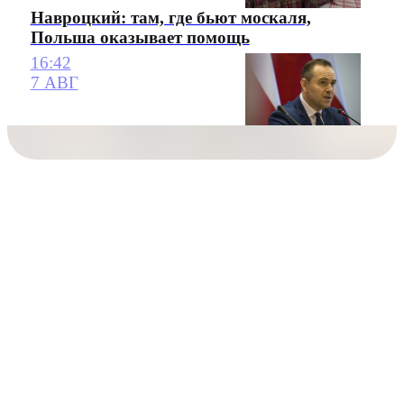
Навроцкий: там, где бьют москаля,
Польша оказывает помощь
16:42
7 АВГ