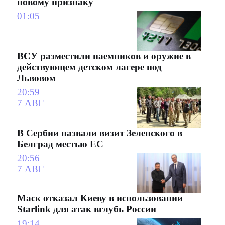
новому признаку
01:05
ВСУ разместили наемников и оружие в
действующем детском лагере под
Львовом
20:59
7 АВГ
В Сербии назвали визит Зеленского в
Белград местью ЕС
20:56
7 АВГ
Маск отказал Киеву в использовании
Starlink для атак вглубь России
19:14