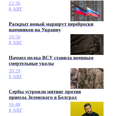
22:36
8 АВГ
Раскрыт новый маршрут переброски
наемников на Украину
20:50
8 АВГ
Начмед полка ВСУ ставила военным
смертельные уколы
20:29
8 АВГ
Сербы устроили митинг против
приезда Зеленского в Белград
16:48
8 АВГ