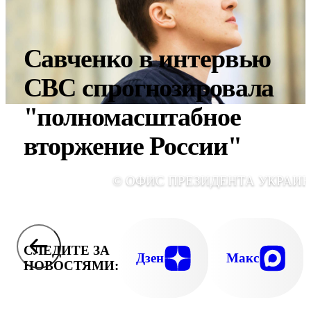
Савченко в интервью
CBC спрогнозировала
"полномасштабное
вторжение России"
© ОФИС ПРЕЗИДЕНТА УКРАИ
СЛЕДИТЕ ЗА
Дзен
Макс
НОВОСТЯМИ: