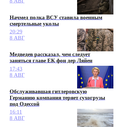
8 АВГ
Начмед полка ВСУ ставила военным
смертельные уколы
20:29
8 АВГ
Медведев рассказал, чем следует
заняться главе ЕК фон дер Ляйен
17:43
8 АВГ
Обслуживавшая гитлеровскую
Германию компания теряет сухогрузы
под Одессой
16:11
8 АВГ