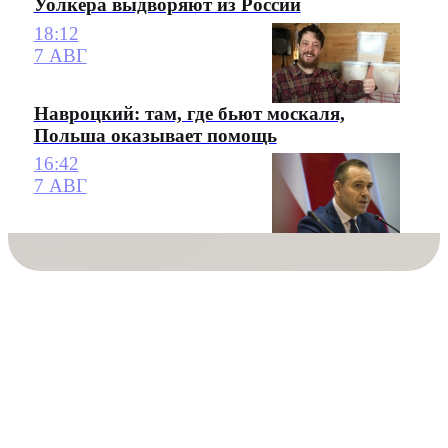
Уолкера выдворяют из России
18:12
7 АВГ
Навроцкий: там, где бьют москаля,
Польша оказывает помощь
16:42
7 АВГ