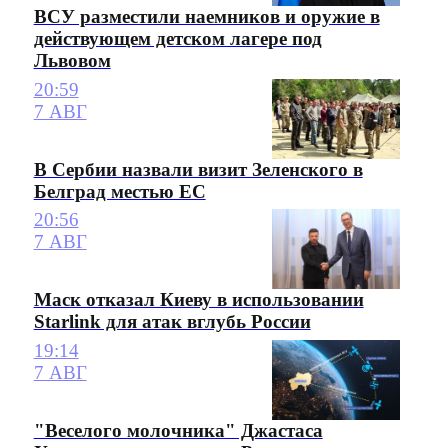
ВСУ разместили наемников и оружие в
действующем детском лагере под
Львовом
20:59
7 АВГ
В Сербии назвали визит Зеленского в
Белград местью ЕС
20:56
7 АВГ
Маск отказал Киеву в использовании
Starlink для атак вглубь России
19:14
7 АВГ
"Веселого молочника" Джастаса