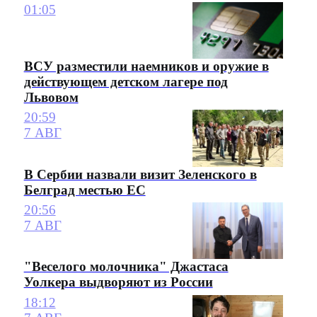
01:05
ВСУ разместили наемников и оружие в
действующем детском лагере под
Львовом
20:59
7 АВГ
В Сербии назвали визит Зеленского в
Белград местью ЕС
20:56
7 АВГ
"Веселого молочника" Джастаса
Уолкера выдворяют из России
18:12