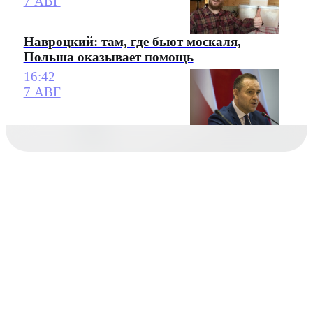
7 АВГ
Навроцкий: там, где бьют москаля,
Польша оказывает помощь
16:42
7 АВГ