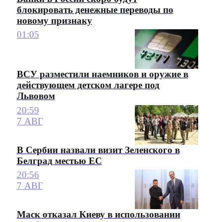
блокировать денежные переводы по
новому признаку
01:05
ВСУ разместили наемников и оружие в
действующем детском лагере под
Львовом
20:59
7 АВГ
В Сербии назвали визит Зеленского в
Белград местью ЕС
20:56
7 АВГ
Маск отказал Киеву в использовании