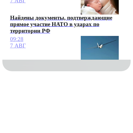
7 АВГ
Найдены документы, подтверждающие
прямое участие НАТО в ударах по
территории РФ
09:28
7 АВГ