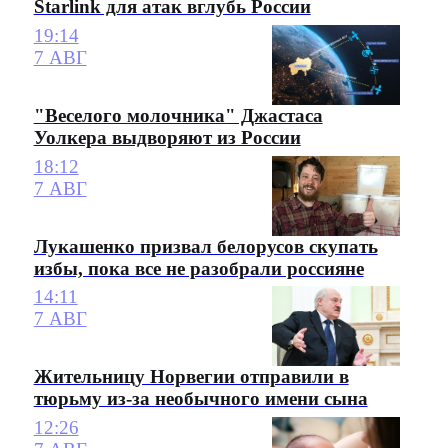
Starlink для атак вглубь России
19:14
7 АВГ
"Веселого молочника" Джастаса
Уолкера выдворяют из России
18:12
7 АВГ
Лукашенко призвал белорусов скупать
избы, пока все не разобрали россияне
14:11
7 АВГ
Жительницу Норвегии отправили в
тюрьму из-за необычного имени сына
12:26