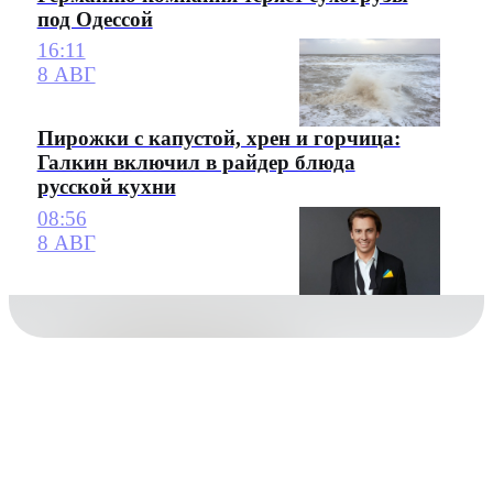
под Одессой
16:11
8 АВГ
Пирожки с капустой, хрен и горчица:
Галкин включил в райдер блюда
русской кухни
08:56
8 АВГ