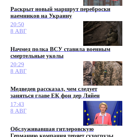
Раскрыт новый маршрут переброски
наемников на Украину
20:50
8 АВГ
Начмед полка ВСУ ставила военным
смертельные уколы
20:29
8 АВГ
Медведев рассказал, чем следует
заняться главе ЕК фон дер Ляйен
17:43
8 АВГ
Обслуживавшая гитлеровскую
Германию компания теряет сухогрузы