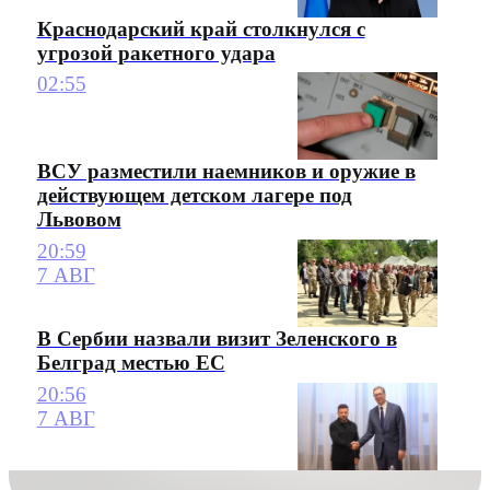
Краснодарский край столкнулся с
угрозой ракетного удара
02:55
ВСУ разместили наемников и оружие в
действующем детском лагере под
Львовом
20:59
7 АВГ
В Сербии назвали визит Зеленского в
Белград местью ЕС
20:56
7 АВГ