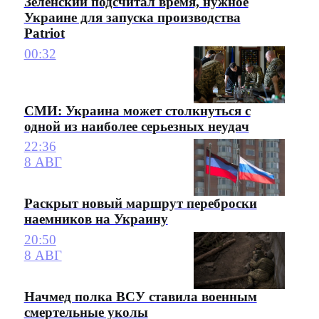
Зеленский подсчитал время, нужное
Украине для запуска производства
Patriot
00:32
СМИ: Украина может столкнуться с
одной из наиболее серьезных неудач
22:36
8 АВГ
Раскрыт новый маршрут переброски
наемников на Украину
20:50
8 АВГ
Начмед полка ВСУ ставила военным
смертельные уколы