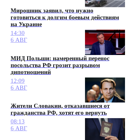
Мирошник заявил, что нужно
готовиться к долгим боевым действиям
на Украине
14:30
6 АВГ
МИД Польши: намеренный перенос
посольства РФ грозит разрывом
дипотношений
12:09
6 АВГ
Жители Словакии, отказавшиеся от
гражданства РФ, хотят его вернуть
08:13
6 АВГ