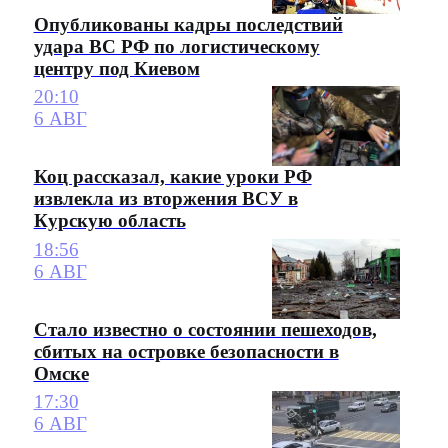
Опубликованы кадры последствий
удара ВС РФ по логистическому
центру под Киевом
20:10
6 АВГ
Коц рассказал, какие уроки РФ
извлекла из вторжения ВСУ в
Курскую область
18:56
6 АВГ
Стало известно о состоянии пешеходов,
сбитых на островке безопасности в
Омске
17:30
6 АВГ