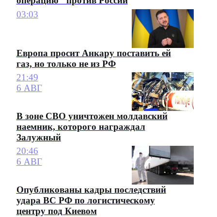
операцию" против России
03:03
Европа просит Анкару поставить ей
газ, но только не из РФ
21:49
6 АВГ
В зоне СВО уничтожен молдавский
наемник, которого награждал
Залужный
20:46
6 АВГ
Опубликованы кадры последствий
удара ВС РФ по логистическому
центру под Киевом