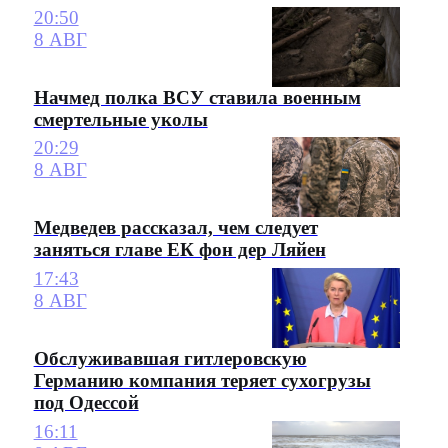
20:50
8 АВГ
Начмед полка ВСУ ставила военным
смертельные уколы
20:29
8 АВГ
Медведев рассказал, чем следует
заняться главе ЕК фон дер Ляйен
17:43
8 АВГ
Обслуживавшая гитлеровскую
Германию компания теряет сухогрузы
под Одессой
16:11