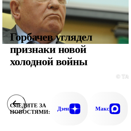
Горбачев углядел
признаки новой
холодной войны
© ТА
СЛЕДИТЕ ЗА
Дзен
Макс
НОВОСТЯМИ: