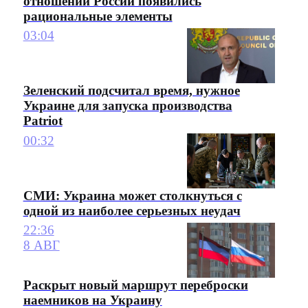
отношении России появились
рациональные элементы
03:04
Зеленский подсчитал время, нужное
Украине для запуска производства
Patriot
00:32
СМИ: Украина может столкнуться с
одной из наиболее серьезных неудач
22:36
8 АВГ
Раскрыт новый маршрут переброски
наемников на Украину