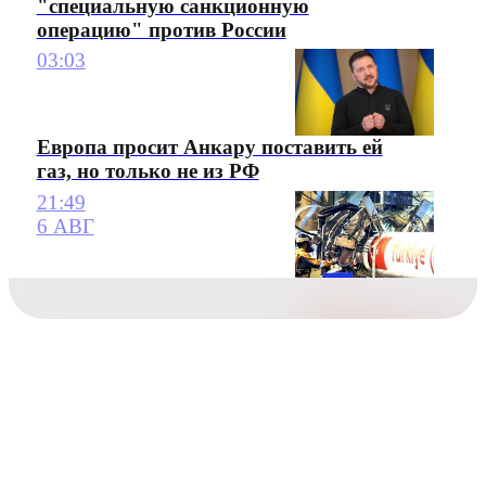
"специальную санкционную
операцию" против России
03:03
Европа просит Анкару поставить ей
газ, но только не из РФ
21:49
6 АВГ