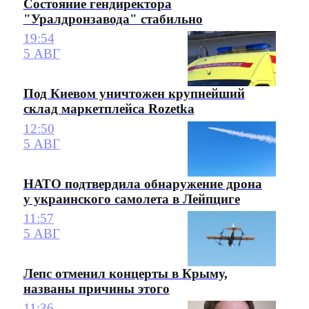
Состояние гендиректора
"Уралдронзавода" стабильно
19:54
5 АВГ
Под Киевом уничтожен крупнейший
склад маркетплейса Rozetka
12:50
5 АВГ
НАТО подтвердила обнаружение дрона
у украинского самолета в Лейпциге
11:57
5 АВГ
Лепс отменил концерты в Крыму,
названы причины этого
11:36