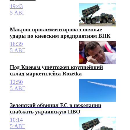
19:43
5 АВГ
Макрон прокомментировал ночные
удары по киевским предприятиям ВПК
16:39
5 АВГ
Под Киевом уничтожен крупнейший
склад маркетплейса Rozetka
12:50
5 АВГ
Зеленский обвинил ЕС в нежелании
снабжать украинскую ПВО
10:14
5 АВГ