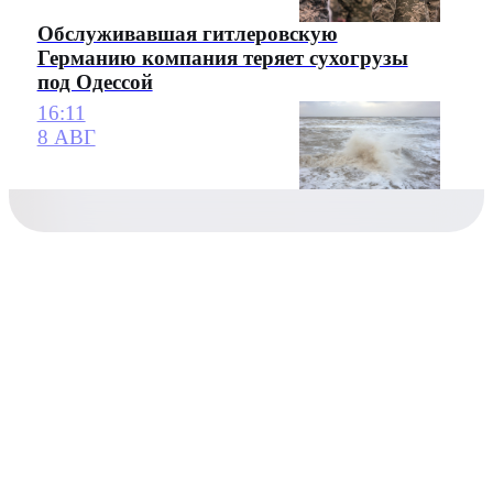
Обслуживавшая гитлеровскую
Германию компания теряет сухогрузы
под Одессой
16:11
8 АВГ