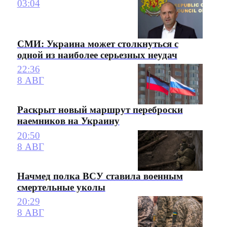
03:04
СМИ: Украина может столкнуться с
одной из наиболее серьезных неудач
22:36
8 АВГ
Раскрыт новый маршрут переброски
наемников на Украину
20:50
8 АВГ
Начмед полка ВСУ ставила военным
смертельные уколы
20:29
8 АВГ