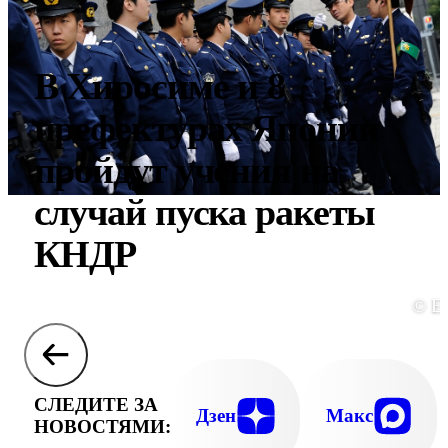
В Хиросиме и 8
префектурах Японии
пройдут учения на
случай пуска ракеты
КНДР
© E
СЛЕДИТЕ ЗА
Дзен
Макс
НОВОСТЯМИ: