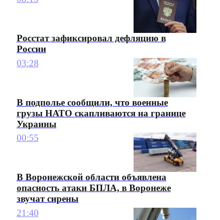
Росстат зафиксировал дефляцию в
России
03:28
В подполье сообщили, что военные
грузы НАТО скапливаются на границе
Украины
00:55
В Воронежской области объявлена
опасность атаки БПЛА, в Воронеже
звучат сирены
21:40