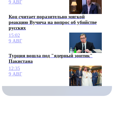
9 АВГ
Коц считает поразительно мягкой
реакцию Вучича на вопрос об убийстве
русских
15:02
9 АВГ
Турция вошла под "ядерный зонтик"
Пакистана
12:35
9 АВГ