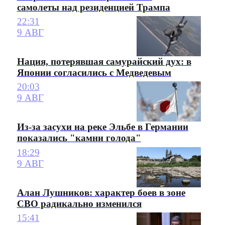
самолеты над резиденцией Трампа
22:31
9 АВГ
Нация, потерявшая самурайский дух: в
Японии согласились с Медведевым
20:03
9 АВГ
Из-за засухи на реке Эльбе в Германии
показались "камни голода"
18:29
9 АВГ
Алан Лушников: характер боев в зоне
СВО радикально изменился
15:41