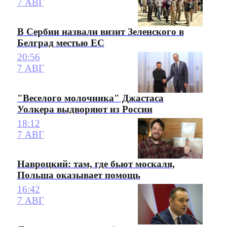
7 АВГ
В Сербии назвали визит Зеленского в
Белград местью ЕС
20:56
7 АВГ
"Веселого молочника" Джастаса
Уолкера выдворяют из России
18:12
7 АВГ
Навроцкий: там, где бьют москаля,
Польша оказывает помощь
16:42
7 АВГ