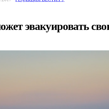
может эвакуировать св