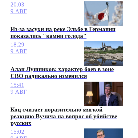
20:03
9 АВГ
Из-за засухи на реке Эльбе в Германии
показались "камни голода"
18:29
9 АВГ
Алан Лушников: характер боев в зоне
СВО радикально изменился
15:41
9 АВГ
Коц считает поразительно мягкой
реакцию Вучича на вопрос об убийстве
русских
15:02