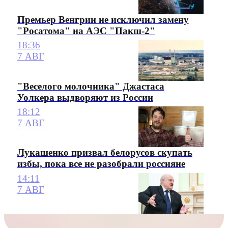
Премьер Венгрии не исключил замену
"Росатома" на АЭС "Пакш-2"
18:36
7 АВГ
"Веселого молочника" Джастаса
Уолкера выдворяют из России
18:12
7 АВГ
Лукашенко призвал белорусов скупать
избы, пока все не разобрали россияне
14:11
7 АВГ