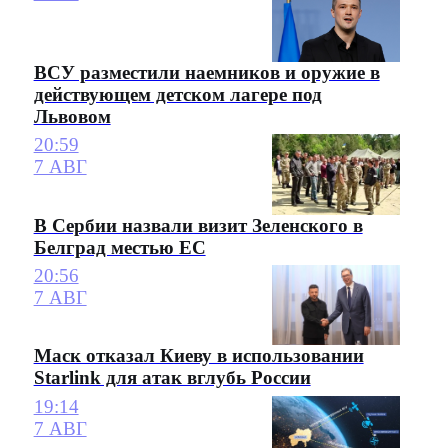
ВСУ разместили наемников и оружие в
действующем детском лагере под
Львовом
20:59
7 АВГ
В Сербии назвали визит Зеленского в
Белград местью ЕС
20:56
7 АВГ
Маск отказал Киеву в использовании
Starlink для атак вглубь России
19:14
7 АВГ