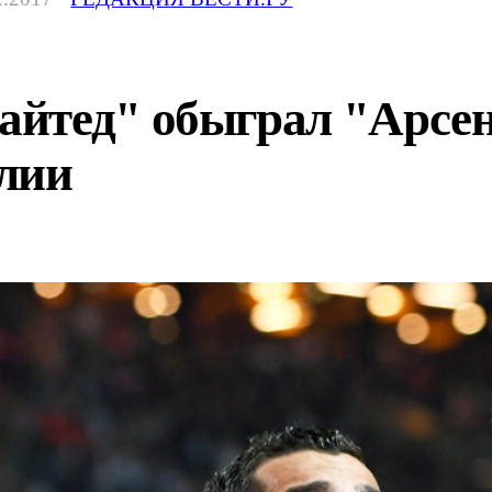
йтед" обыграл "Арсен
лии