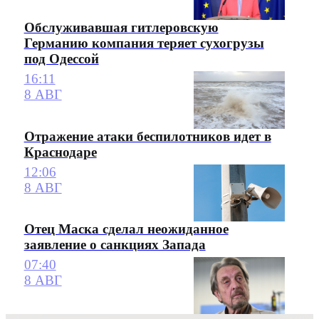
Обслуживавшая гитлеровскую
Германию компания теряет сухогрузы
под Одессой
16:11
8 АВГ
Отражение атаки беспилотников идет в
Краснодаре
12:06
8 АВГ
Отец Маска сделал неожиданное
заявление о санкциях Запада
07:40
8 АВГ