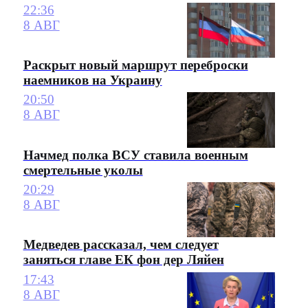
22:36
8 АВГ
Раскрыт новый маршрут переброски
наемников на Украину
20:50
8 АВГ
Начмед полка ВСУ ставила военным
смертельные уколы
20:29
8 АВГ
Медведев рассказал, чем следует
заняться главе ЕК фон дер Ляйен
17:43
8 АВГ