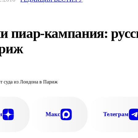
и пиар-кампания: русск
ариж
н
Макс
Телеграм