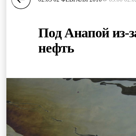
Под Анапой из-з
нефть