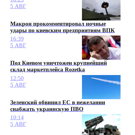
5 АВГ
Макрон прокомментировал ночные
удары по киевским предприятиям ВПК
16:39
5 АВГ
Под Киевом уничтожен крупнейший
склад маркетплейса Rozetka
12:50
5 АВГ
Зеленский обвинил ЕС в нежелании
снабжать украинскую ПВО
10:14
5 АВГ