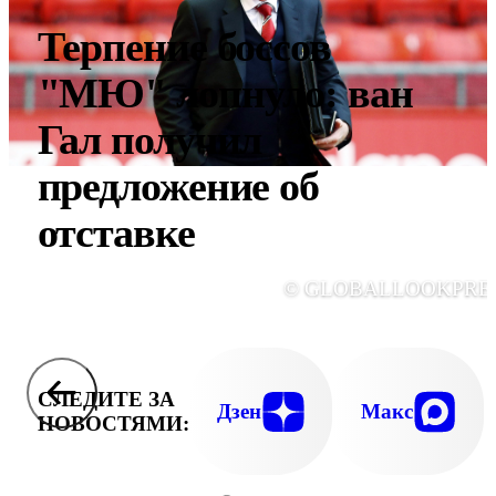
Терпение боссов
"МЮ" лопнуло: ван
Гал получил
предложение об
отставке
© GLOBALLOOKPRE
СЛЕДИТЕ ЗА
Дзен
Макс
НОВОСТЯМИ: