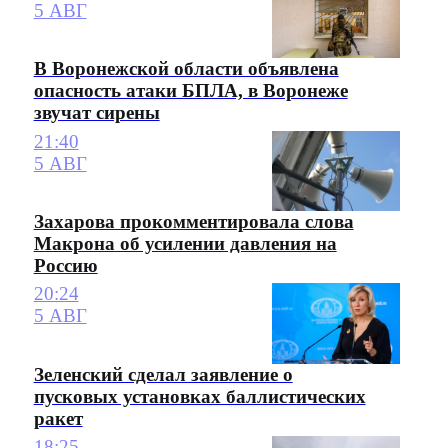
5 АВГ
В Воронежской области объявлена
опасность атаки БПЛА, в Воронеже
звучат сирены
21:40
5 АВГ
Захарова прокомментировала слова
Макрона об усилении давления на
Россию
20:24
5 АВГ
Зеленский сделал заявление о
пусковых установках баллистических
ракет
18:25