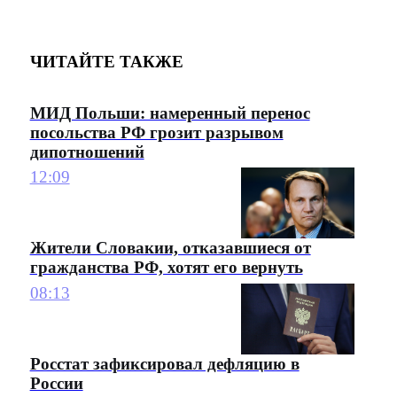
ЧИТАЙТЕ ТАКЖЕ
МИД Польши: намеренный перенос
посольства РФ грозит разрывом
дипотношений
12:09
Жители Словакии, отказавшиеся от
гражданства РФ, хотят его вернуть
08:13
Росстат зафиксировал дефляцию в
России