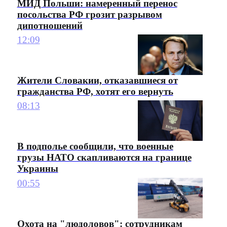
МИД Польши: намеренный перенос
посольства РФ грозит разрывом
дипотношений
12:09
Жители Словакии, отказавшиеся от
гражданства РФ, хотят его вернуть
08:13
В подполье сообщили, что военные
грузы НАТО скапливаются на границе
Украины
00:55
Охота на "людоловов": сотрудникам