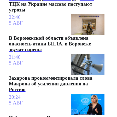
ТЦК на Украине массово поступают
угрозы
22:46
5 АВГ
В Воронежской области объявлена
опасность атаки БПЛА, в Воронеже
звучат сирены
21:40
5 АВГ
Захарова прокомментировала слова
Макрона об усилении давления на
Россию
20:24
5 АВГ